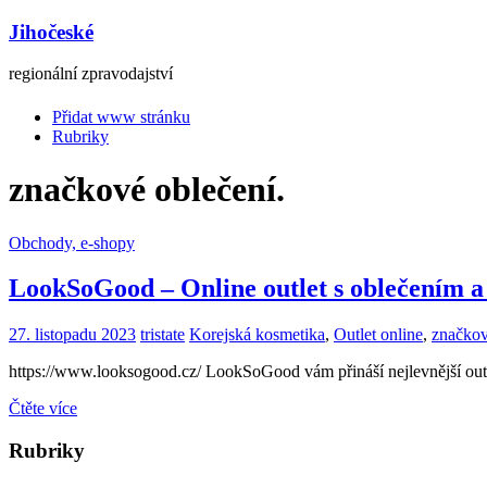
Jihočeské
regionální zpravodajství
Přidat www stránku
Rubriky
značkové oblečení.
Obchody, e-shopy
LookSoGood – Online outlet s oblečením 
27. listopadu 2023
tristate
Korejská kosmetika
,
Outlet online
,
značkov
https://www.looksogood.cz/ LookSoGood vám přináší nejlevnější out
Čtěte více
Rubriky