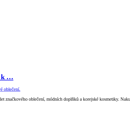
a k …
é oblečení.
let značkového oblečení, módních doplňků a korejské kosmetiky. Naku