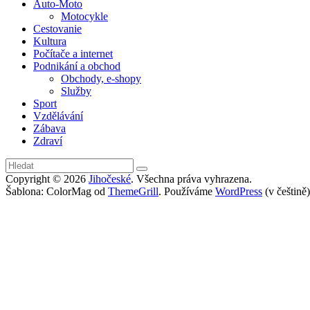
Auto-Moto
Motocykle
Cestovanie
Kultura
Počítače a internet
Podnikání a obchod
Obchody, e-shopy
Služby
Sport
Vzdělávání
Zábava
Zdraví
Copyright © 2026
Jihočeské
. Všechna práva vyhrazena.
Šablona: ColorMag od
ThemeGrill
. Používáme
WordPress
(v češtině)