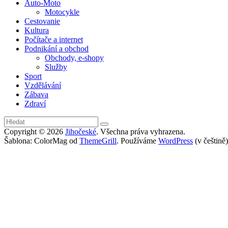
Auto-Moto
Motocykle
Cestovanie
Kultura
Počítače a internet
Podnikání a obchod
Obchody, e-shopy
Služby
Sport
Vzdělávání
Zábava
Zdraví
Copyright © 2026
Jihočeské
. Všechna práva vyhrazena.
Šablona: ColorMag od
ThemeGrill
. Používáme
WordPress
(v češtině)