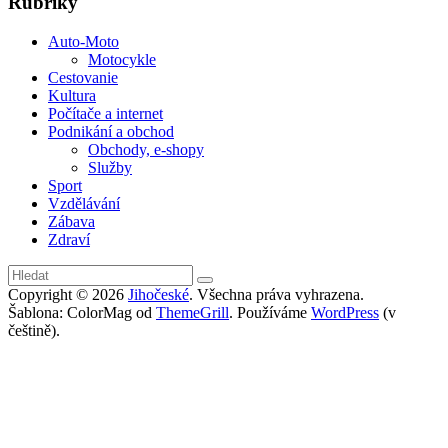
Rubriky
Auto-Moto
Motocykle
Cestovanie
Kultura
Počítače a internet
Podnikání a obchod
Obchody, e-shopy
Služby
Sport
Vzdělávání
Zábava
Zdraví
Copyright © 2026
Jihočeské
. Všechna práva vyhrazena.
Šablona: ColorMag od
ThemeGrill
. Používáme
WordPress
(v
češtině).